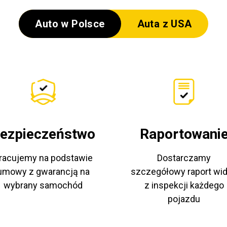
Auto w Polsce
Auta z USA
ezpieczeństwo
Raportowani
racujemy na podstawie
Dostarczamy
umowy z gwarancją na
szczegółowy raport wi
wybrany samochód
z inspekcji każdego
pojazdu