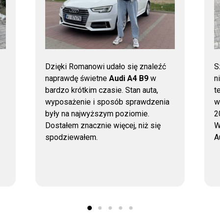
Dzięki Romanowi udało się znaleźć
S
naprawdę świetne
Audi A4 B9
w
n
bardzo krótkim czasie. Stan auta,
t
wyposażenie i sposób sprawdzenia
w
były na najwyższym poziomie.
2
Dostałem znacznie więcej, niż się
W
spodziewałem.
A