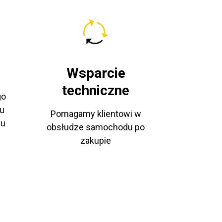
Wsparcie
techniczne
go
u
Pomagamy klientowi w
pu
obsłudze samochodu po
zakupie