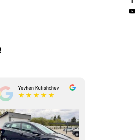
e
Yevhen Kutishchev
Tetian