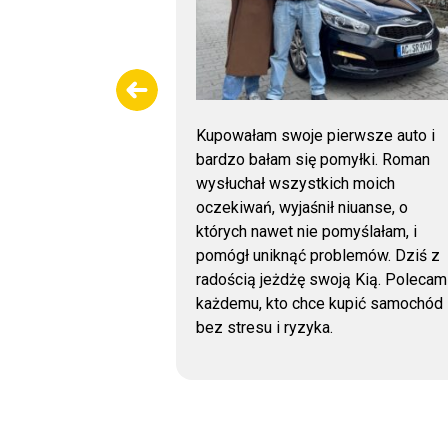
. Samochód
Kupowałam swoje pierwsze auto i
: lakier z
bardzo bałam się pomyłki. Roman
ach, szyby,
wysłuchał wszystkich moich
że odczyt
oczekiwań, wyjaśnił niuanse, o
łędów
których nawet nie pomyślałam, i
ko w bardzo
pomógł uniknąć problemów. Dziś z
rdzo polecam!
radością jeżdżę swoją Kią. Polecam
każdemu, kto chce kupić samochód
bez stresu i ryzyka.