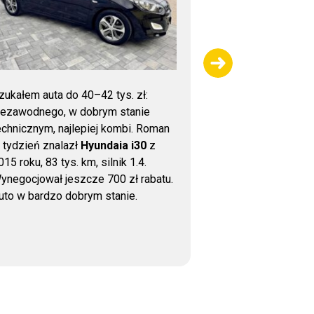
zukałem auta do 40–42 tys. zł:
Dziękujemy za 
iezawodnego, w dobrym stanie
sprawdzeniu sa
echnicznym, najlepiej kombi. Roman
wykonana bardzo
 tydzień znalazł
Hyundaia i30
z
uważna kontrola,
015 roku, 83 tys. km, silnik 1.4.
wsparcie przy z
ynegocjował jeszcze 700 zł rabatu.
auto bezpieczni
uto w bardzo dobrym stanie.
jest to, że nawe
zadzwonić i uzys