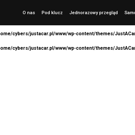
O nas
Pod klucz
Jednorazowy przegląd
Samo
home/cybers/justacar.pl/www/wp-content/themes/JustACar
home/cybers/justacar.pl/www/wp-content/themes/JustACar