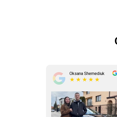
ksyshyn
Oksana Shemediuk