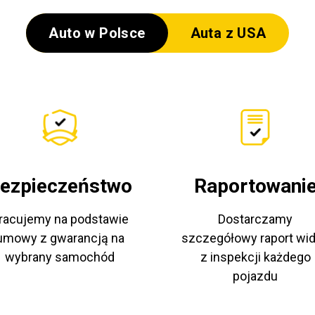
Auto w Polsce
Auta z USA
ezpieczeństwo
Raportowani
racujemy na podstawie
Dostarczamy
umowy z gwarancją na
szczegółowy raport wi
wybrany samochód
z inspekcji każdego
pojazdu