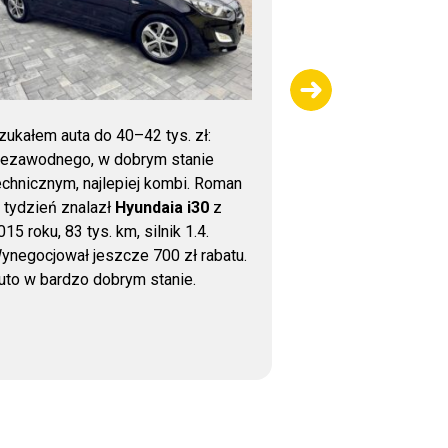
zukałem auta do 40–42 tys. zł:
Dziękujemy za 
iezawodnego, w dobrym stanie
sprawdzeniu sa
echnicznym, najlepiej kombi. Roman
wykonana bardzo
 tydzień znalazł
Hyundaia i30
z
uważna kontrola,
015 roku, 83 tys. km, silnik 1.4.
wsparcie przy z
ynegocjował jeszcze 700 zł rabatu.
auto bezpieczni
uto w bardzo dobrym stanie.
jest to, że nawe
zadzwonić i uzys