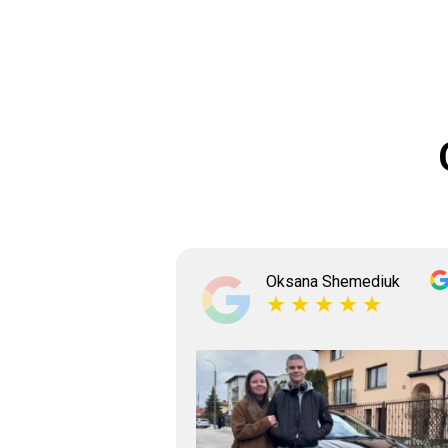
ksyshyn
Oksana Shemediuk