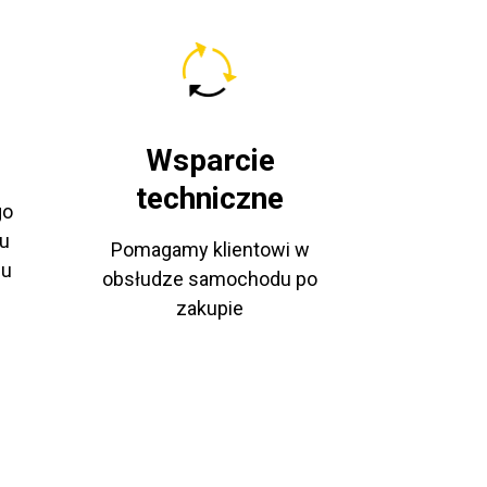
Wsparcie
techniczne
go
u
Pomagamy klientowi w
pu
obsłudze samochodu po
zakupie