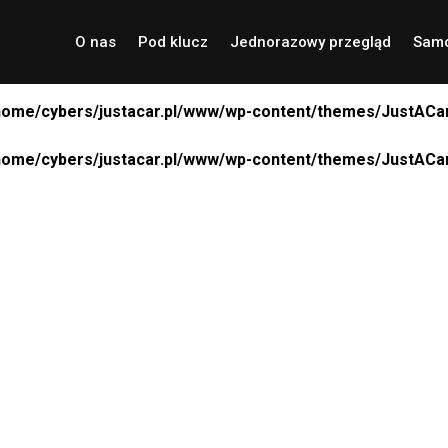
O nas
Pod klucz
Jednorazowy przegląd
Samo
home/cybers/justacar.pl/www/wp-content/themes/JustACar
home/cybers/justacar.pl/www/wp-content/themes/JustACar