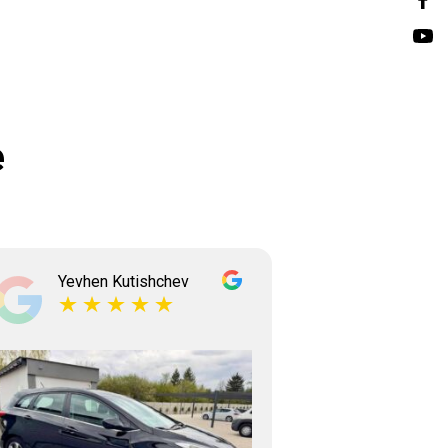
e
Yevhen Kutishchev
Tetian