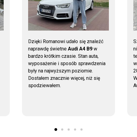
Dzięki Romanowi udało się znaleźć
S
naprawdę świetne
Audi A4 B9
w
n
bardzo krótkim czasie. Stan auta,
t
wyposażenie i sposób sprawdzenia
w
były na najwyższym poziomie.
2
Dostałem znacznie więcej, niż się
W
spodziewałem.
A