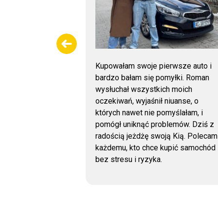
. Samochód
Kupowałam swoje pierwsze auto i
: lakier z
bardzo bałam się pomyłki. Roman
ach, szyby,
wysłuchał wszystkich moich
że odczyt
oczekiwań, wyjaśnił niuanse, o
łędów
których nawet nie pomyślałam, i
ko w bardzo
pomógł uniknąć problemów. Dziś z
rdzo polecam!
radością jeżdżę swoją Kią. Polecam
każdemu, kto chce kupić samochód
bez stresu i ryzyka.