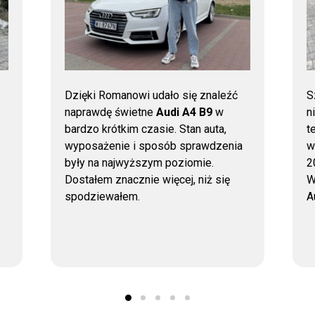
Dzięki Romanowi udało się znaleźć
S
naprawdę świetne
Audi A4 B9
w
n
bardzo krótkim czasie. Stan auta,
t
wyposażenie i sposób sprawdzenia
w
były na najwyższym poziomie.
2
Dostałem znacznie więcej, niż się
W
spodziewałem.
A