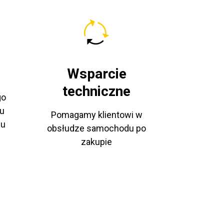
Wsparcie
techniczne
go
u
Pomagamy klientowi w
pu
obsłudze samochodu po
zakupie