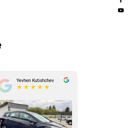
e
Yevhen Kutishchev
Tetian