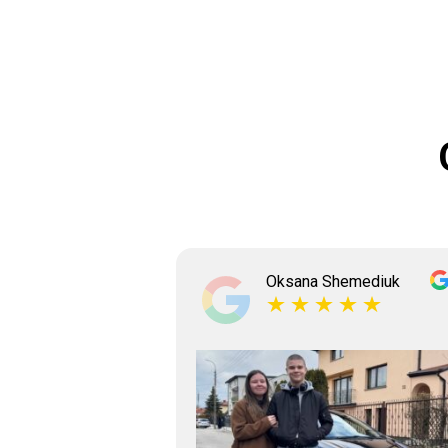
ksyshyn
Oksana Shemediuk