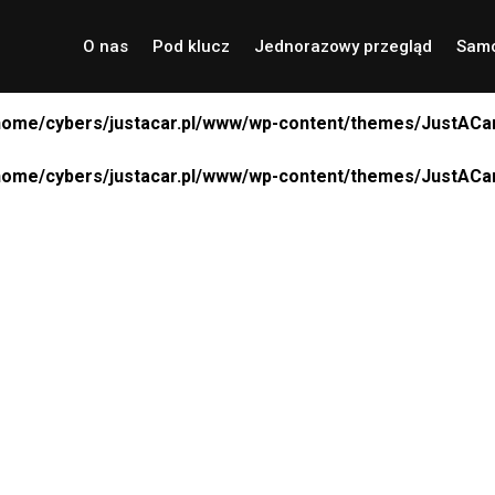
O nas
Pod klucz
Jednorazowy przegląd
Samo
home/cybers/justacar.pl/www/wp-content/themes/JustACar
home/cybers/justacar.pl/www/wp-content/themes/JustACar