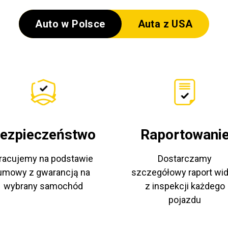
Auto w Polsce
Auta z USA
ezpieczeństwo
Raportowani
racujemy na podstawie
Dostarczamy
umowy z gwarancją na
szczegółowy raport wi
wybrany samochód
z inspekcji każdego
pojazdu