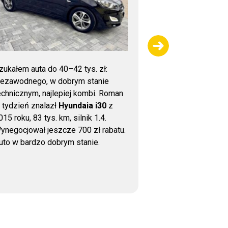
zukałem auta do 40–42 tys. zł:
Dziękujemy za 
iezawodnego, w dobrym stanie
sprawdzeniu sa
echnicznym, najlepiej kombi. Roman
wykonana bardzo
 tydzień znalazł
Hyundaia i30
z
uważna kontrola,
015 roku, 83 tys. km, silnik 1.4.
wsparcie przy z
ynegocjował jeszcze 700 zł rabatu.
auto bezpieczni
uto w bardzo dobrym stanie.
jest to, że nawe
zadzwonić i uzys