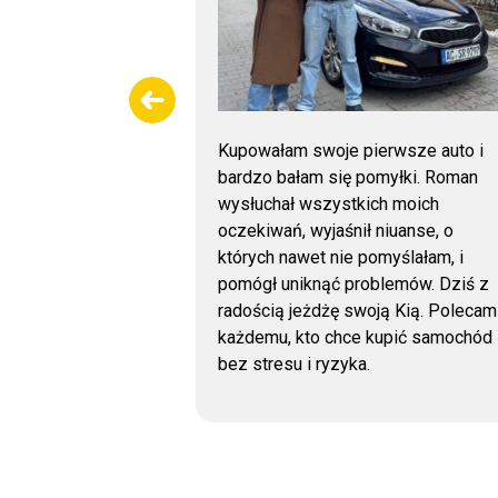
. Samochód
Kupowałam swoje pierwsze auto i
: lakier z
bardzo bałam się pomyłki. Roman
ach, szyby,
wysłuchał wszystkich moich
że odczyt
oczekiwań, wyjaśnił niuanse, o
łędów
których nawet nie pomyślałam, i
ko w bardzo
pomógł uniknąć problemów. Dziś z
rdzo polecam!
radością jeżdżę swoją Kią. Polecam
każdemu, kto chce kupić samochód
bez stresu i ryzyka.