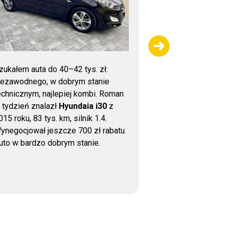
zukałem auta do 40–42 tys. zł:
Dziękujemy za 
iezawodnego, w dobrym stanie
sprawdzeniu sa
echnicznym, najlepiej kombi. Roman
wykonana bardzo
 tydzień znalazł
Hyundaia i30
z
uważna kontrola,
015 roku, 83 tys. km, silnik 1.4.
wsparcie przy z
ynegocjował jeszcze 700 zł rabatu.
auto bezpieczni
uto w bardzo dobrym stanie.
jest to, że nawe
zadzwonić i uzys