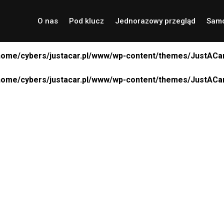
O nas
Pod klucz
Jednorazowy przegląd
Samo
home/cybers/justacar.pl/www/wp-content/themes/JustACar
home/cybers/justacar.pl/www/wp-content/themes/JustACar