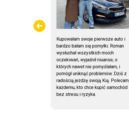
. Samochód
Kupowałam swoje pierwsze auto i
: lakier z
bardzo bałam się pomyłki. Roman
ach, szyby,
wysłuchał wszystkich moich
że odczyt
oczekiwań, wyjaśnił niuanse, o
łędów
których nawet nie pomyślałam, i
ko w bardzo
pomógł uniknąć problemów. Dziś z
rdzo polecam!
radością jeżdżę swoją Kią. Polecam
każdemu, kto chce kupić samochód
bez stresu i ryzyka.