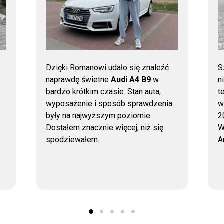
Dzięki Romanowi udało się znaleźć
S
naprawdę świetne
Audi A4 B9
w
n
bardzo krótkim czasie. Stan auta,
t
wyposażenie i sposób sprawdzenia
w
były na najwyższym poziomie.
2
Dostałem znacznie więcej, niż się
W
spodziewałem.
A