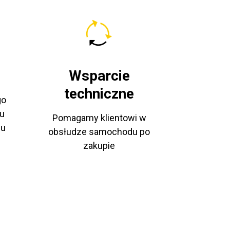
Wsparcie
techniczne
go
u
Pomagamy klientowi w
pu
obsłudze samochodu po
zakupie