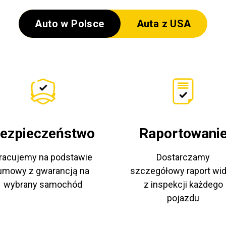
Auto w Polsce
Auta z USA
ezpieczeństwo
Raportowani
racujemy na podstawie
Dostarczamy
umowy z gwarancją na
szczegółowy raport wi
wybrany samochód
z inspekcji każdego
pojazdu