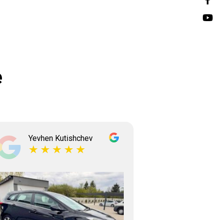
e
Yevhen Kutishchev
Tetian