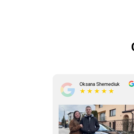
ksyshyn
Oksana Shemediuk