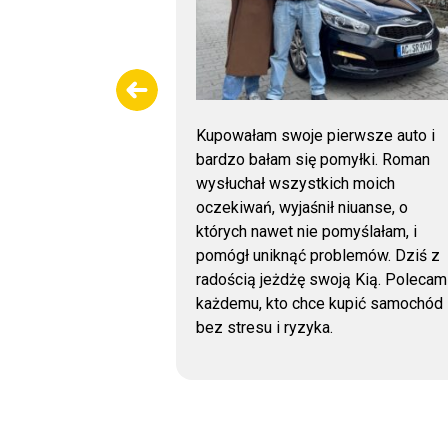
. Samochód
Kupowałam swoje pierwsze auto i
: lakier z
bardzo bałam się pomyłki. Roman
ach, szyby,
wysłuchał wszystkich moich
że odczyt
oczekiwań, wyjaśnił niuanse, o
łędów
których nawet nie pomyślałam, i
ko w bardzo
pomógł uniknąć problemów. Dziś z
rdzo polecam!
radością jeżdżę swoją Kią. Polecam
każdemu, kto chce kupić samochód
bez stresu i ryzyka.