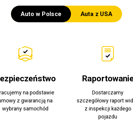
Auto w Polsce
Auta z USA
ezpieczeństwo
Raportowani
racujemy na podstawie
Dostarczamy
umowy z gwarancją na
szczegółowy raport wi
wybrany samochód
z inspekcji każdego
pojazdu