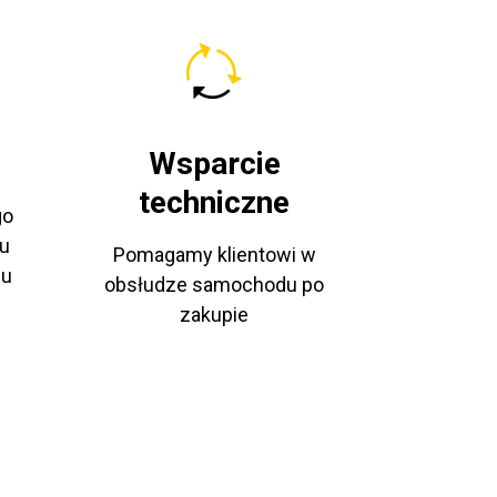
Wsparcie
techniczne
go
u
Pomagamy klientowi w
pu
obsłudze samochodu po
zakupie