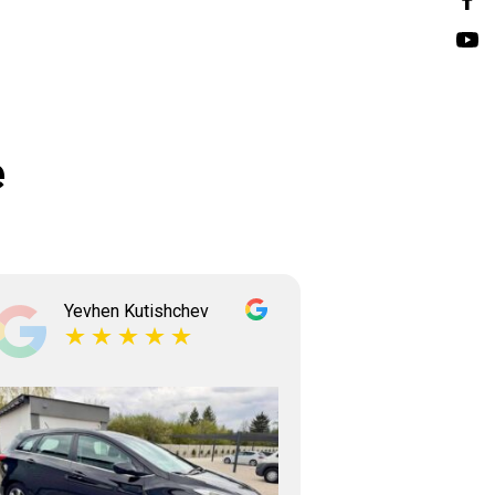
e
Yevhen Kutishchev
Tetian