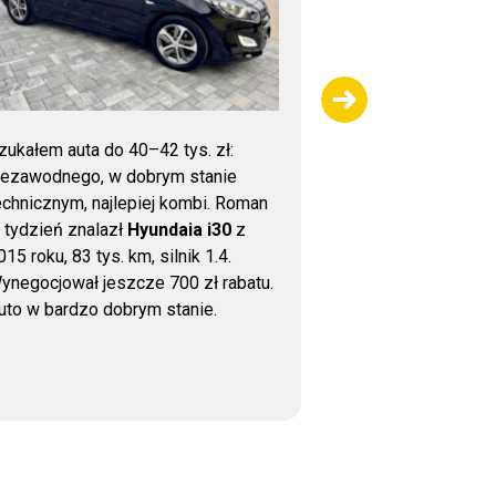
zukałem auta do 40–42 tys. zł:
Dziękujemy za 
iezawodnego, w dobrym stanie
sprawdzeniu sa
echnicznym, najlepiej kombi. Roman
wykonana bardzo
 tydzień znalazł
Hyundaia i30
z
uważna kontrola,
015 roku, 83 tys. km, silnik 1.4.
wsparcie przy z
ynegocjował jeszcze 700 zł rabatu.
auto bezpieczni
uto w bardzo dobrym stanie.
jest to, że nawe
zadzwonić i uzys