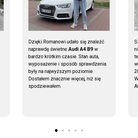
Dzięki Romanowi udało się znaleźć
S
naprawdę świetne
Audi A4 B9
w
n
bardzo krótkim czasie. Stan auta,
t
wyposażenie i sposób sprawdzenia
w
były na najwyższym poziomie.
2
Dostałem znacznie więcej, niż się
W
spodziewałem.
A