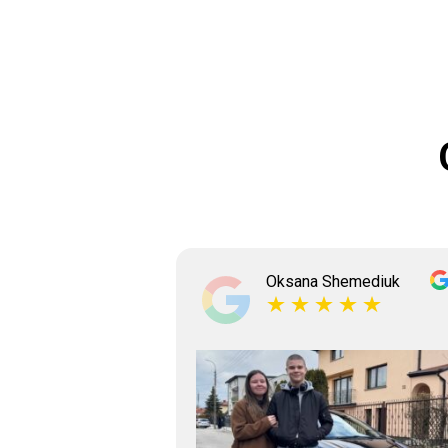
ksyshyn
Oksana Shemediuk