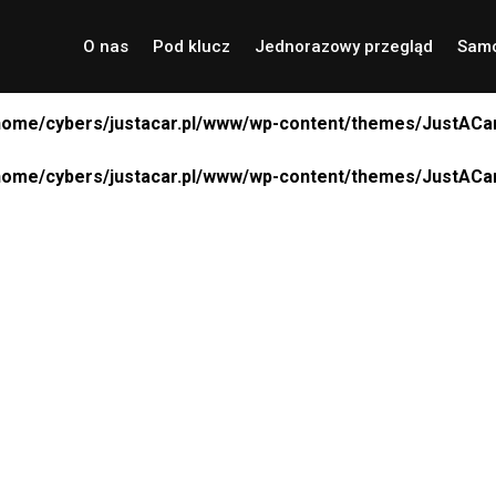
O nas
Pod klucz
Jednorazowy przegląd
Samo
home/cybers/justacar.pl/www/wp-content/themes/JustACar
home/cybers/justacar.pl/www/wp-content/themes/JustACar