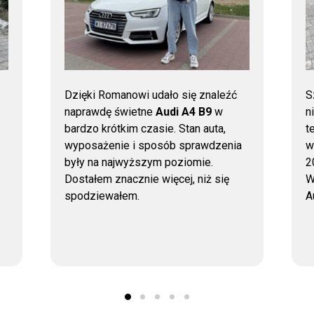
Dzięki Romanowi udało się znaleźć
S
naprawdę świetne
Audi A4 B9
w
n
bardzo krótkim czasie. Stan auta,
t
wyposażenie i sposób sprawdzenia
w
były na najwyższym poziomie.
2
Dostałem znacznie więcej, niż się
W
spodziewałem.
A