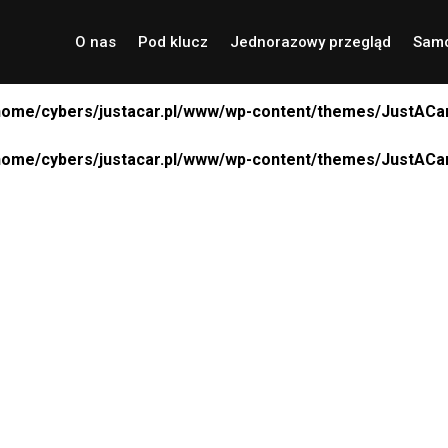
O nas
Pod klucz
Jednorazowy przegląd
Samo
home/cybers/justacar.pl/www/wp-content/themes/JustACar
home/cybers/justacar.pl/www/wp-content/themes/JustACar