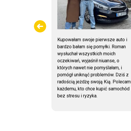
. Samochód
Kupowałam swoje pierwsze auto i
: lakier z
bardzo bałam się pomyłki. Roman
ach, szyby,
wysłuchał wszystkich moich
że odczyt
oczekiwań, wyjaśnił niuanse, o
łędów
których nawet nie pomyślałam, i
ko w bardzo
pomógł uniknąć problemów. Dziś z
rdzo polecam!
radością jeżdżę swoją Kią. Polecam
każdemu, kto chce kupić samochód
bez stresu i ryzyka.