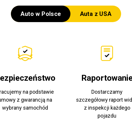
Auto w Polsce
Auta z USA
ezpieczeństwo
Raportowani
racujemy na podstawie
Dostarczamy
umowy z gwarancją na
szczegółowy raport wi
wybrany samochód
z inspekcji każdego
pojazdu