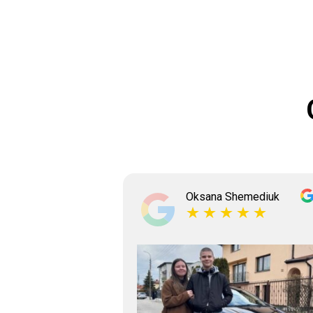
ksyshyn
Oksana Shemediuk