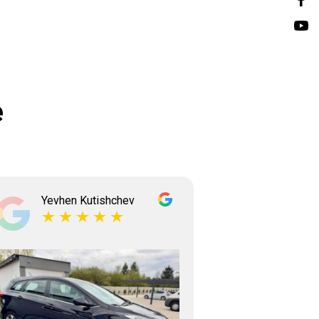
e
Yevhen Kutishchev
Tetian