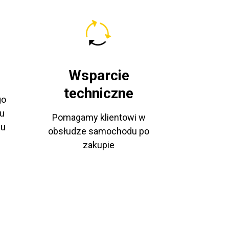
Wsparcie
techniczne
go
u
Pomagamy klientowi w
pu
obsłudze samochodu po
zakupie