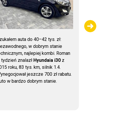
zukałem auta do 40–42 tys. zł:
Dziękujemy za 
iezawodnego, w dobrym stanie
sprawdzeniu sa
echnicznym, najlepiej kombi. Roman
wykonana bardzo
 tydzień znalazł
Hyundaia i30
z
uważna kontrola,
015 roku, 83 tys. km, silnik 1.4.
wsparcie przy z
ynegocjował jeszcze 700 zł rabatu.
auto bezpieczni
uto w bardzo dobrym stanie.
jest to, że nawe
zadzwonić i uzys